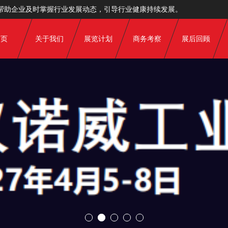
帮助企业及时掌握行业发展动态，引导行业健康持续发展。
首页
关于我们
展览计划
商务考察
展后回顾
协会介绍
展览计划
2026回顾
碳中和 碳
分支机构
2025回顾
高质量走出去报告
组织结构
2024回顾
欧
服务内容
2023回顾
领导关心
2020回顾
部门介绍
2019回顾
理事单位
2018回顾
2017回顾
2016回顾